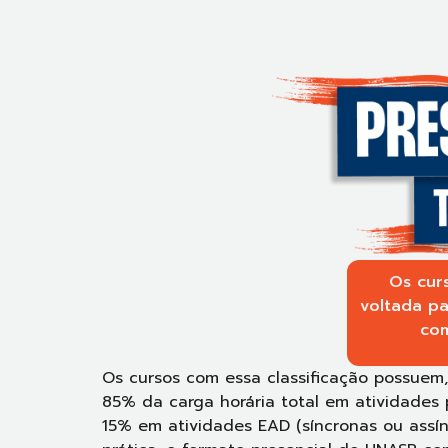
Os cur
voltada pa
com
Os cursos com essa classificação possuem
85% da carga horária total em atividades p
15% em atividades EAD (síncronas ou assín