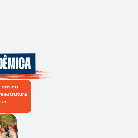
 ensino
raestrutura
res.