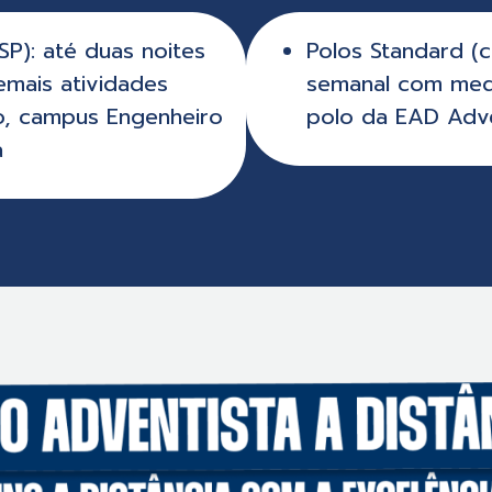
P): até duas noites
Polos Standard (c
emais atividades
semanal com med
o, campus Engenheiro
polo da EAD Adven
a