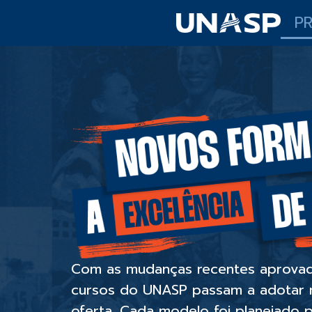
P
Com as mudanças recentes aprovad
cursos do UNASP passam a adotar 
oferta. Cada modelo foi planejado p