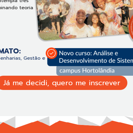
ntempla três
binando teoria
MATO:
genharias, Gestão e
Já me decidi, quero me inscrever