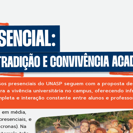
sos presenciais do UNASP seguem com a proposta de
ra a vivência universitária no campus, oferecendo inf
pleta e interação constante entre alunos e professo
, em média,
resenciais, e
cronas). Na